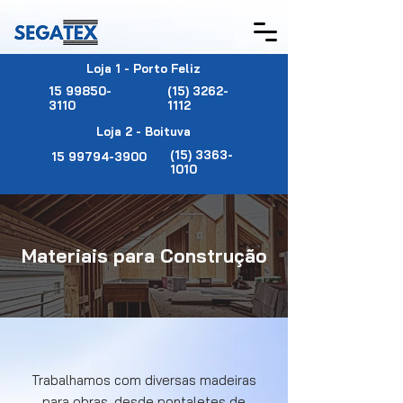
Loja 1 - Porto Feliz
​15 99850-
(15) 3262-
3110
1112
Loja 2 - Boituva
(15) 3363-
​15 99794-3900
1010
Materiais para Construção
Trabalhamos com diversas madeiras
para obras, desde pontaletes de