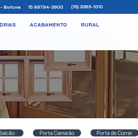
(15) 3363-1010
 - Boituva
​15 99794-3900
DRIAS
ACABAMENTO
RURAL
Balcão
Porta Camarão
Porta de Correr