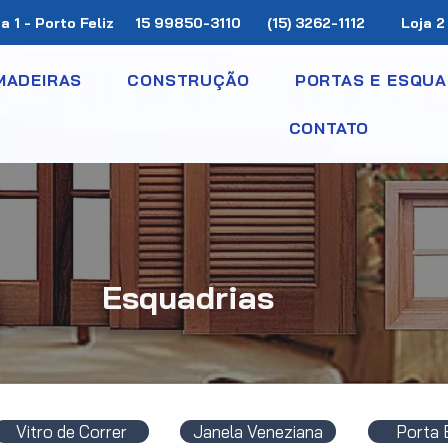
a 1 - Porto Feliz
​15 99850-3110
(15) 3262-1112
Loja 2
MADEIRAS
CONSTRUÇÃO
PORTAS E ESQUA
CONTATO
Esquadrias
Vitro de Correr
Janela Veneziana
Porta 