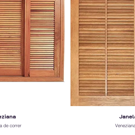
eziana
Janel
a de correr
Veneziana