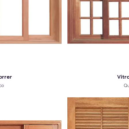
orrer
Vitr
co
Qu